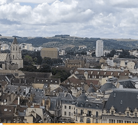
Exporter les lignes sélectionnées
Exporter toutes les colonnes
Exporter uniquement les colonnes affichées
Menu
?>
Images de la page d'accueil
Cliquez pour éditer
Bi