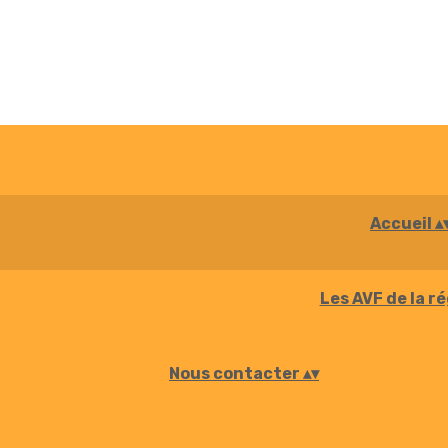
Accueil
▴
Les AVF de la r
Nous contacter
▴
▾