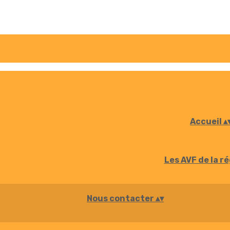
Accueil
▴
Les AVF de la r
Nous contacter
▴
▾